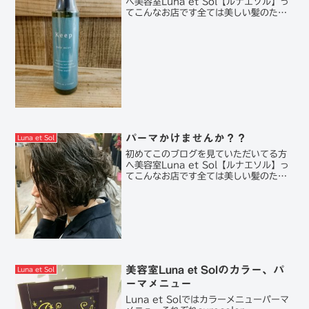
へ美容室Luna et Sol【ルナエソル】っ
てこんなお店です全ては美しい髪のため
に当店の美髪メニューの例はこちら綺麗
な髪をいい感じにKeepまたお気に入り
のアイテムが増えました流さないトリー
トメント ヘ...
パーマかけませんか？？
Luna et Sol
初めてこのブログを見ていただいてる方
へ美容室Luna et Sol【ルナエソル】っ
てこんなお店です全ては美しい髪のため
に当店の美髪メニューの例はこちらパー
マかけませんか？？インスタに先に載せ
たスタイルですがショートのパーマスタ
イルです普段美...
美容室Luna et Solのカラー、パ
Luna et Sol
ーマメニュー
Luna et Solではカラーメニューパーマ